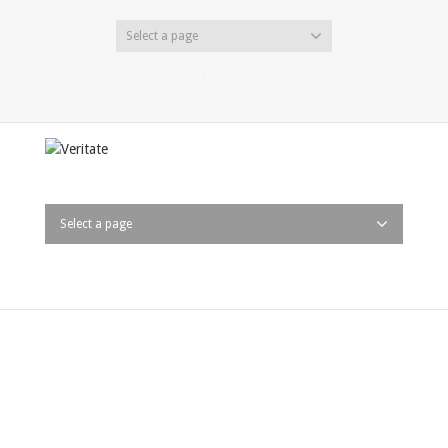
Select a page
Twitter
Facebook
LinkedIn
Select a page
Expansão para o Gabão
A Veritate continua a sua expansão para a África, tendo
iniciado negociações para desenvolvimento de projectos no