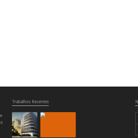
Trabalhos Recentes
N
de
do