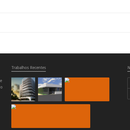
Trabalhos Recentes
N
de
do