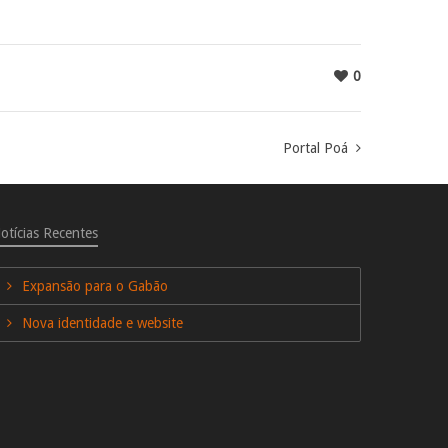
0
Portal Poá
otícias Recentes
Expansão para o Gabão
Nova identidade e website